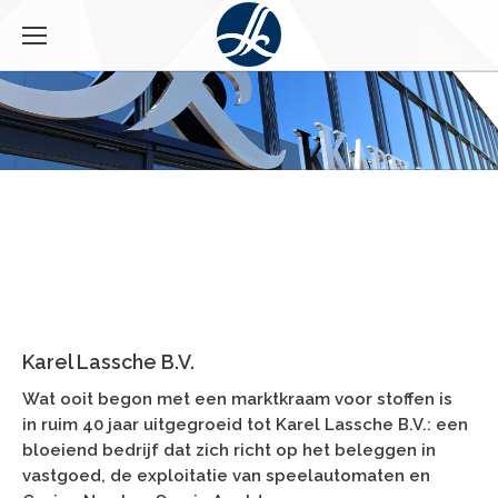
Karel Lassche B.V.
Wat ooit begon met een marktkraam voor stoffen is
in ruim 40 jaar uitgegroeid tot Karel Lassche B.V.: een
bloeiend bedrijf dat zich richt op het beleggen in
vastgoed, de exploitatie van speelautomaten en