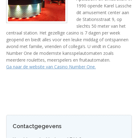
1990 opende Karel Lassche
dit amusement center aan
de Stationsstraat 9, op
slechts 50 meter van het
centraal station. Het gezellige casino is 7 dagen per week
geopend en biedt alles voor een leuke middag of ontspannen
avond met familie, vrienden of collega’s. U vindt in Casino
Number One de modernste kansspelautomaten zoals
meerdere roulettes, meerspelers en fruitautomaten.
Ga naar de website van Casino Number One.
Contactgegevens