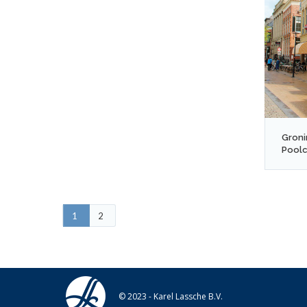
Groni
Pool
1
2
© 2023 - Karel Lassche B.V.