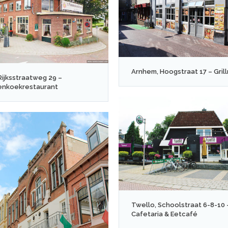
Arnhem, Hoogstraat 17 – Gril
 Rijksstraatweg 29 –
enkoekrestaurant
Twello, Schoolstraat 6-8-10 
Cafetaria & Eetcafé