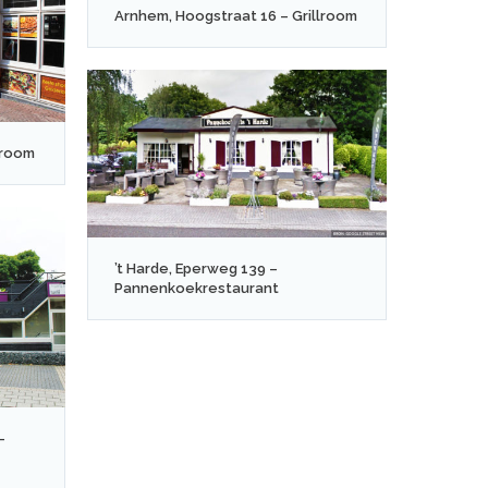
Arnhem, Hoogstraat 16 – Grillroom
lroom
’t Harde, Eperweg 139 –
Pannenkoekrestaurant
–