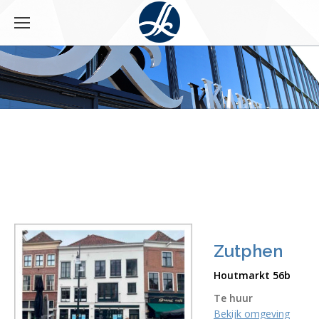
Zutphen
Houtmarkt 56b
Te huur
Bekijk omgeving